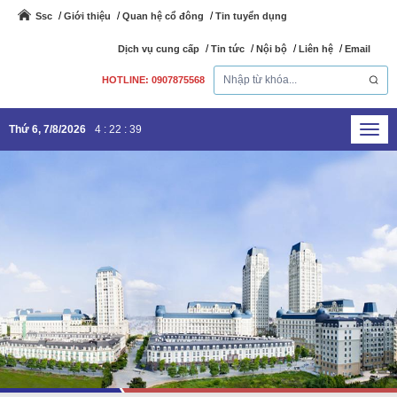
Ssc
Giới thiệu
Quan hệ cổ đông
Tin tuyển dụng
Dịch vụ cung cấp
Tin tức
Nội bộ
Liên hệ
Email
HOTLINE: 0907875568
Thứ 6, 7/8/2026
4
:
22
:
39
Toggl
navig