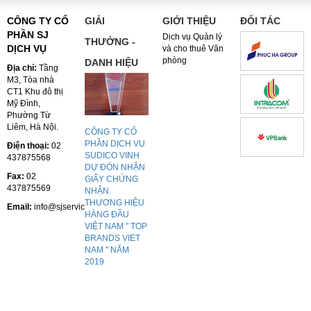
CÔNG TY CỔ
GIẢI
GIỚI THIỆU
ĐỐI TÁC
PHẦN SJ
Dịch vụ Quản lý
THƯỞNG -
DỊCH VỤ
và cho thuê Văn
phòng
DANH HIỆU
Địa chỉ:
Tầng
M3, Tòa nhà
CT1 Khu đô thị
Mỹ Đình,
Phường Từ
Liêm, Hà Nội.
CÔNG TY CỔ
PHẦN DỊCH VỤ
Điện thoại:
02
SUDICO VINH
437875568
DỰ ĐÓN NHẬN
Fax:
02
GIẤY CHỨNG
437875569
NHẬN.
THƯƠNG HIỆU
Email:
info@sjservices.vn
HÀNG ĐẦU
VIỆT NAM " TOP
BRANDS VIET
NAM " NĂM
2019