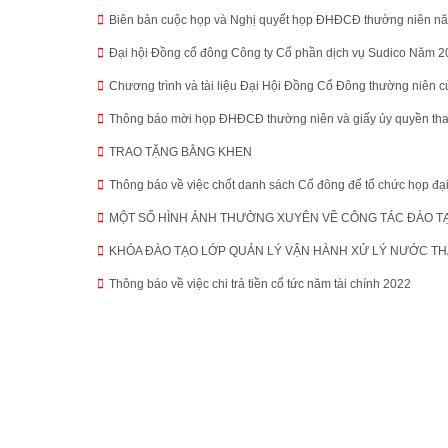
Biên bản cuộc họp và Nghị quyết họp ĐHĐCĐ thường niên n
Đại hội Đồng cổ đông Công ty Cổ phần dịch vụ Sudico Năm 
Chương trình và tài liệu Đại Hội Đồng Cổ Đông thường niên 
Thông báo mời họp ĐHĐCĐ thường niên và giấy ủy quyền tha
TRAO TẶNG BẰNG KHEN
Thông báo về việc chốt danh sách Cổ đông để tổ chức họp đạ
MỘT SỐ HÌNH ẢNH THƯỜNG XUYÊN VỀ CÔNG TÁC ĐÀO T
KHÓA ĐÀO TẠO LỚP QUẢN LÝ VẬN HÀNH XỬ LÝ NƯỚC TH
Thông báo về việc chi trả tiền cổ tức năm tài chính 2022