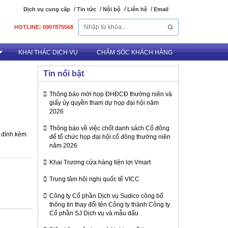
Dịch vụ cung cấp
Tin tức
Nội bộ
Liên hệ
Email
HOTLINE: 0907875568
KHAI THÁC DỊCH VỤ
CHĂM SÓC KHÁCH HÀNG
Tin nổi bật
Thông báo mời họp ĐHĐCĐ thường niên và
uê Văn phòng
giấy ủy quyền tham dự họp đại hội năm
2026
Thông báo về việc chốt danh sách Cổ đông
e đính kèm
để tổ chức họp đại hội cổ đông thường niên
năm 2026
Khai Trương cửa hàng tiện lợi Vmart
Trung tâm hội nghị quốc tế VICC
Công ty Cổ phần Dịch vụ Sudico công bố
thông tin thay đổi tên Công ty thành Công ty
Cổ phần SJ Dịch vụ và mẫu dấu