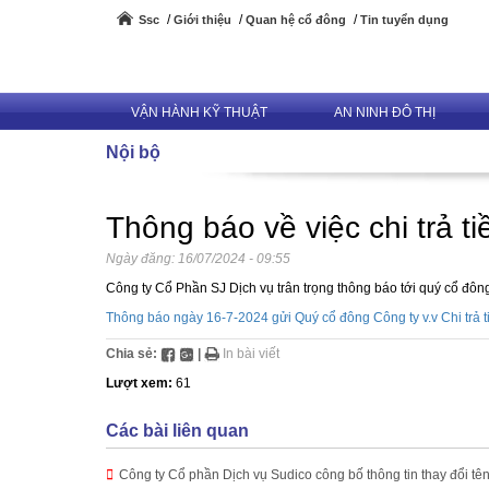
Ssc
Giới thiệu
Quan hệ cổ đông
Tin tuyển dụng
VẬN HÀNH KỸ THUẬT
AN NINH ĐÔ THỊ
Nội bộ
Thông báo về việc chi trả t
Ngày đăng:
16/07/2024 - 09:55
Công ty Cổ Phần SJ Dịch vụ trân trọng thông báo tới quý cổ đông, 
Thông báo ngày 16-7-2024 gửi Quý cổ đông Công ty v.v Chi trả ti
Chia sẻ:
|
In bài viết
Lượt xem:
61
Các bài liên quan
Công ty Cổ phần Dịch vụ Sudico công bố thông tin thay đổi t