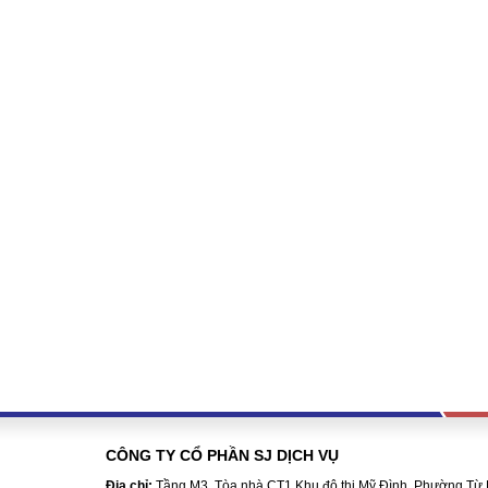
CÔNG TY CỔ PHẦN SJ DỊCH VỤ
Địa chỉ:
Tầng M3, Tòa nhà CT1 Khu đô thị Mỹ Đình, Phường Từ 