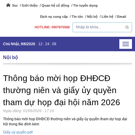
Ssc
Giới thiệu
Quan hệ cổ đông
Tin tuyển dụng
Dịch vụ cung cấp
Tin tức
Nội bộ
Liên hệ
Email
HOTLINE: 0907875568
Chủ Nhật, 9/8/2026
12
:
24
:
08
Toggl
navig
Nội bộ
Thông báo mời họp ĐHĐCĐ
thường niên và giấy ủy quyền
tham dự họp đại hội năm 2026
Ngày đăng:
01/06/2026 - 17:16
Thông báo mời họp ĐHĐCĐ thường niên và giấy ủy quyền tham dự họp đại
hội trong file đính kèm
Giấy uỷ quyền.pdf