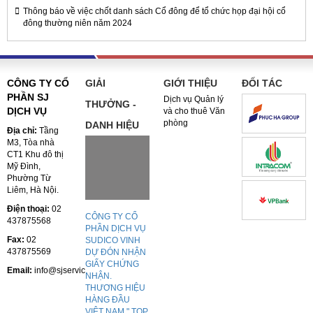
Thông báo về việc chốt danh sách Cổ đông để tổ chức họp đại hội cổ
đông thường niên năm 2024
CÔNG TY CỔ
GIẢI
GIỚI THIỆU
ĐỐI TÁC
PHẦN SJ
Dịch vụ Quản lý
THƯỞNG -
DỊCH VỤ
và cho thuê Văn
phòng
DANH HIỆU
Địa chỉ:
Tầng
M3, Tòa nhà
CT1 Khu đô thị
Mỹ Đình,
Phường Từ
Liêm, Hà Nội.
Điện thoại:
02
CÔNG TY CỔ
437875568
PHẦN DỊCH VỤ
Fax:
02
SUDICO VINH
437875569
DỰ ĐÓN NHẬN
GIẤY CHỨNG
Email:
info@sjservices.vn
NHẬN.
THƯƠNG HIỆU
HÀNG ĐẦU
VIỆT NAM " TOP