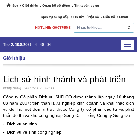
Ssc
Giới thiệu
Quan hệ cổ đông
Tin tuyển dụng
Dịch vụ cung cấp
Tin tức
Nội bộ
Liên hệ
Email
HOTLINE: 0907875568
Thứ 2, 10/8/2026
4
:
40
:
04
Toggl
navig
Giới thiệu
Lịch sử hình thành và phát triển
Ngày đăng:
24/09/2012 - 08:11
Công ty Cổ phần Dịch vụ SUDICO được thành lập ngày 10 tháng
08 năm 2007; tiền thân là Xí nghiệp kinh doanh và khai thác dịch
vụ đô thị, một đơn vị trực thuộc Công ty cổ phần đầu tư và phát
triển đô thị và khu công nghiệp Sông Đà – Tổng Công ty Sông Đà.
- Dịch vụ an ninh.
- Dịch vụ vệ sinh công nghiệp.