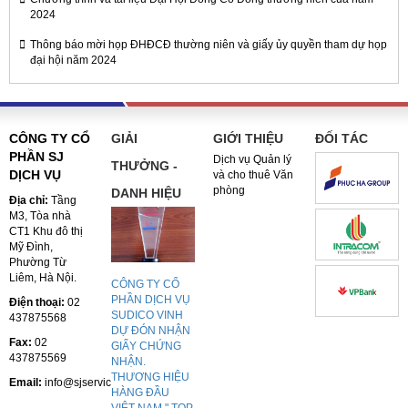
2024
Thông báo mời họp ĐHĐCĐ thường niên và giấy ủy quyền tham dự họp
đại hội năm 2024
CÔNG TY CỔ
GIẢI
GIỚI THIỆU
ĐỐI TÁC
PHẦN SJ
Dịch vụ Quản lý
THƯỞNG -
DỊCH VỤ
và cho thuê Văn
phòng
DANH HIỆU
Địa chỉ:
Tầng
M3, Tòa nhà
CT1 Khu đô thị
Mỹ Đình,
Phường Từ
Liêm, Hà Nội.
CÔNG TY CỔ
PHẦN DỊCH VỤ
Điện thoại:
02
SUDICO VINH
437875568
DỰ ĐÓN NHẬN
Fax:
02
GIẤY CHỨNG
437875569
NHẬN.
THƯƠNG HIỆU
Email:
info@sjservices.vn
HÀNG ĐẦU
VIỆT NAM " TOP