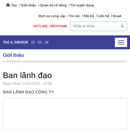
Ssc
Giới thiệu
Quan hệ cổ đông
Tin tuyển dụng
Dịch vụ cung cấp
Tin tức
Nội bộ
Liên hệ
Email
HOTLINE: 0907875568
Thứ 4, 5/8/2026
22
:
53
:
18
Toggl
navig
Giới thiệu
Ban lãnh đạo
Ngày đăng:
14/01/2013 - 10:59
BAN LÃNH ĐẠO CÔNG TY