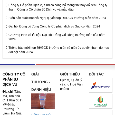
Công ty Cổ phần Dịch vụ Sudico công bố thông tin thay đổi tên Công ty
thành Công ty Cổ phần SJ Dịch vụ và mẫu dấu
Biên bản cuộc họp và Nghị quyết họp ĐHĐCĐ thường niên năm 2024
Đại hội Đồng cổ đông Công ty Cổ phần dịch vụ Sudico Năm 2024
Chương trình và tài liệu Đại Hội Đồng Cổ Đông thường niên của năm
2024
Thông báo mời họp ĐHĐCĐ thường niên và giấy ủy quyền tham dự họp
đại hội năm 2024
CÔNG TY CỔ
GIẢI
GIỚI THIỆU
ĐỐI TÁC
PHẦN SJ
Dịch vụ Quản lý
THƯỞNG -
DỊCH VỤ
và cho thuê Văn
phòng
DANH HIỆU
Địa chỉ:
Tầng
M3, Tòa nhà
CT1 Khu đô thị
Mỹ Đình,
Phường Từ
Liêm, Hà Nội.