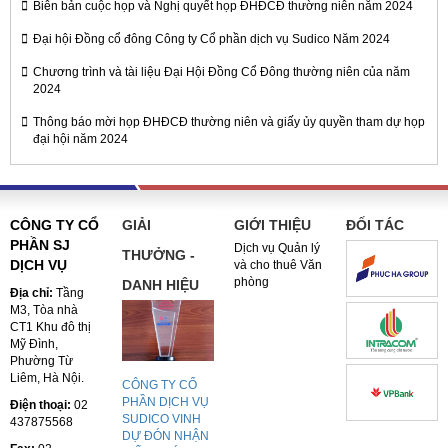
Biên bản cuộc họp và Nghị quyết họp ĐHĐCĐ thường niên năm 2024
Đại hội Đồng cổ đông Công ty Cổ phần dịch vụ Sudico Năm 2024
Chương trình và tài liệu Đại Hội Đồng Cổ Đông thường niên của năm
2024
Thông báo mời họp ĐHĐCĐ thường niên và giấy ủy quyền tham dự họp
đại hội năm 2024
CÔNG TY CỔ
GIẢI
GIỚI THIỆU
ĐỐI TÁC
PHẦN SJ
Dịch vụ Quản lý
THƯỞNG -
DỊCH VỤ
và cho thuê Văn
phòng
DANH HIỆU
Địa chỉ:
Tầng
M3, Tòa nhà
CT1 Khu đô thị
Mỹ Đình,
Phường Từ
Liêm, Hà Nội.
CÔNG TY CỔ
PHẦN DỊCH VỤ
Điện thoại:
02
SUDICO VINH
437875568
DỰ ĐÓN NHẬN