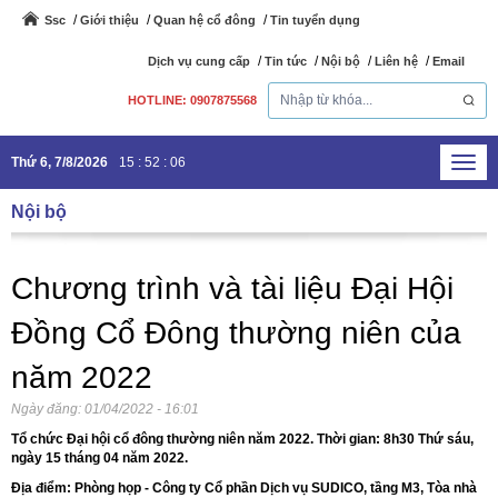
Ssc
Giới thiệu
Quan hệ cổ đông
Tin tuyển dụng
Dịch vụ cung cấp
Tin tức
Nội bộ
Liên hệ
Email
HOTLINE: 0907875568
Thứ 6, 7/8/2026
15
:
52
:
07
Toggl
navig
Nội bộ
Chương trình và tài liệu Đại Hội
Đồng Cổ Đông thường niên của
năm 2022
Ngày đăng:
01/04/2022 - 16:01
Tổ chức Đại hội cổ đông thường niên năm 2022. Thời gian: 8h30 Thứ sáu,
ngày 15 tháng 04 năm 2022.
Địa điểm: Phòng họp - Công ty Cổ phần Dịch vụ SUDICO, tầng M3, Tòa nhà