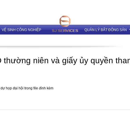
VỆ SINH CÔNG NGHIỆP
QUẢN LÝ BẤT ĐỘNG SẢN
Dịch vụ Quản lý và cho th
thường niên và giấy ủy quyền tha
 họp đại hội trong file đính kèm