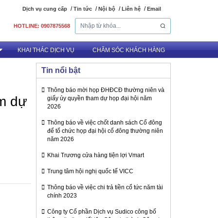
Dịch vụ cung cấp
Tin tức
Nội bộ
Liên hệ
Email
HOTLINE: 0907875568
KHAI THÁC DỊCH VỤ
CHĂM SÓC KHÁCH HÀNG
Tin nổi bật
Thông báo mời họp ĐHĐCĐ thường niên và
uê Văn phòng
m dự
giấy ủy quyền tham dự họp đại hội năm
2026
Thông báo về việc chốt danh sách Cổ đông
để tổ chức họp đại hội cổ đông thường niên
năm 2026
Khai Trương cửa hàng tiện lợi Vmart
Trung tâm hội nghị quốc tế VICC
Thông báo về việc chi trả tiền cổ tức năm tài
chính 2023
Công ty Cổ phần Dịch vụ Sudico công bố