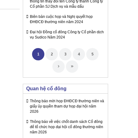
thông tin thay đổi tên Công ty thành Công ty
Cổ phần SJ Dịch vụ và mẫu dấu
Biên bản cuộc họp và Nghị quyết họp
ĐHĐCĐ thường niên năm 2024
Đại hội Đồng cổ đông Công ty Cổ phần dịch
vụ Sudico Năm 2024
1
2
3
4
5
Quan hệ cổ đông
Thông báo mời họp ĐHĐCĐ thường niên và
giấy ủy quyền tham dự họp đại hội năm
2026
Thông báo về việc chốt danh sách Cổ đông
để tổ chức họp đại hội cổ đông thường niên
năm 2026