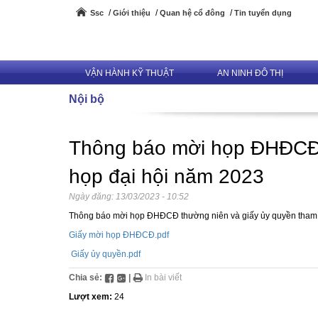
Ssc
Giới thiệu
Quan hệ cổ đông
Tin tuyển dụng
VẬN HÀNH KỸ THUẬT
AN NINH ĐÔ THỊ
Nội bộ
Thông báo mời họp ĐHĐCĐ 
họp đại hội năm 2023
Ngày đăng:
13/03/2023 - 10:52
Thông báo mời họp ĐHĐCĐ thường niên và giấy ủy quyền tham dự
Giấy mời họp ĐHĐCĐ.pdf
Giấy ủy quyền.pdf
Chia sẻ:
|
In bài viết
Lượt xem:
24