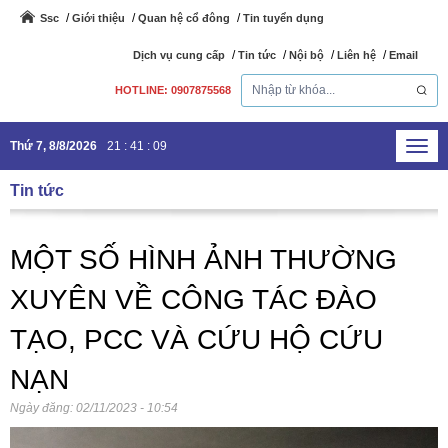
Ssc
Giới thiệu
Quan hệ cổ đông
Tin tuyển dụng
Dịch vụ cung cấp
Tin tức
Nội bộ
Liên hệ
Email
HOTLINE: 0907875568
Thứ 7, 8/8/2026
21
:
41
:
10
Toggl
navig
Tin tức
MỘT SỐ HÌNH ẢNH THƯỜNG
XUYÊN VỀ CÔNG TÁC ĐÀO
TẠO, PCC VÀ CỨU HỘ CỨU
NẠN
Ngày đăng:
02/11/2023 - 10:54