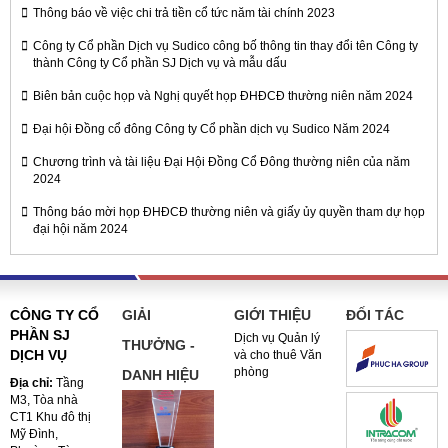
Thông báo về việc chi trả tiền cổ tức năm tài chính 2023
Công ty Cổ phần Dịch vụ Sudico công bố thông tin thay đổi tên Công ty
thành Công ty Cổ phần SJ Dịch vụ và mẫu dấu
Biên bản cuộc họp và Nghị quyết họp ĐHĐCĐ thường niên năm 2024
Đại hội Đồng cổ đông Công ty Cổ phần dịch vụ Sudico Năm 2024
Chương trình và tài liệu Đại Hội Đồng Cổ Đông thường niên của năm
2024
Thông báo mời họp ĐHĐCĐ thường niên và giấy ủy quyền tham dự họp
đại hội năm 2024
CÔNG TY CỔ
GIẢI
GIỚI THIỆU
ĐỐI TÁC
PHẦN SJ
Dịch vụ Quản lý
THƯỞNG -
DỊCH VỤ
và cho thuê Văn
phòng
DANH HIỆU
Địa chỉ:
Tầng
M3, Tòa nhà
CT1 Khu đô thị
Mỹ Đình,