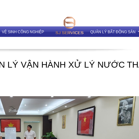
VỆ SINH CÔNG NGHIỆP
QUẢN LÝ BẤT ĐỘNG SẢN
Dịch vụ Quản lý và cho th
N LÝ VẬN HÀNH XỬ LÝ NƯỚC TH