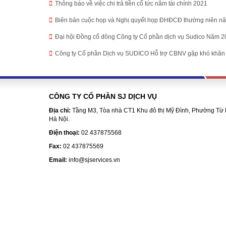
Thông báo về việc chi trả tiền cổ tức năm tài chính 2021
Biên bản cuộc họp và Nghị quyết họp ĐHĐCĐ thường niên n
Đại hội Đồng cổ đông Công ty Cổ phần dịch vụ Sudico Năm 
Công ty Cổ phần Dịch vụ SUDICO Hỗ trợ CBNV gặp khó khăn 
CÔNG TY CỔ PHẦN SJ DỊCH VỤ
Địa chỉ:
Tầng M3, Tòa nhà CT1 Khu đô thị Mỹ Đình, Phường Từ 
Hà Nội.
Điện thoại:
02 437875568
Fax:
02 437875569
Email:
info@sjservices.vn