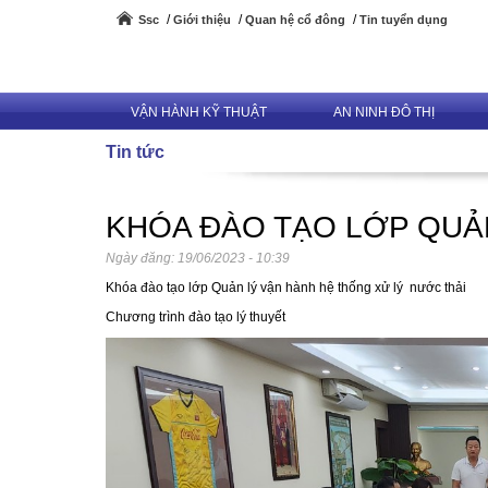
Ssc
Giới thiệu
Quan hệ cổ đông
Tin tuyển dụng
VẬN HÀNH KỸ THUẬT
AN NINH ĐÔ THỊ
Tin tức
KHÓA ĐÀO TẠO LỚP QUẢ
Ngày đăng:
19/06/2023 - 10:39
Khóa đào tạo lớp Quản lý vận hành hệ thống xử lý nước thải
Chương trình đào tạo lý thuyết