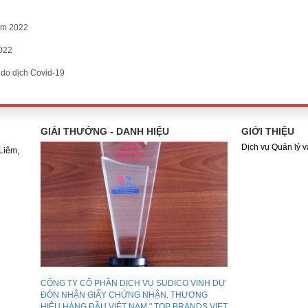
ăm 2022
2022
do dịch Covid-19
GIẢI THƯỞNG - DANH HIỆU
GIỚI THIỆU
Dịch vụ Quản lý 
Liêm,
CÔNG TY CỔ PHẦN DỊCH VỤ SUDICO VINH DỰ
ĐÓN NHẬN GIẤY CHỨNG NHẬN. THƯƠNG
HIỆU HÀNG ĐẦU VIỆT NAM " TOP BRANDS VIET