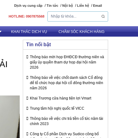
Dịch vụ cung cấp
Tin tức
Nội bộ
Liên hệ
Email
HOTLINE: 0907875568
KHAI THÁC DỊCH VỤ
CHĂM SÓC KHÁCH HÀNG
Tin nổi bật
Thông báo mời họp ĐHĐCĐ thường niên và
uê Văn phòng
ẢI
giấy ủy quyền tham dự họp đại hội năm
2026
Thông báo về việc chốt danh sách Cổ đông
để tổ chức họp đại hội cổ đông thường niên
năm 2026
Khai Trương cửa hàng tiện lợi Vmart
Trung tâm hội nghị quốc tế VICC
Thông báo về việc chi trả tiền cổ tức năm tài
chính 2023
Công ty Cổ phần Dịch vụ Sudico công bố